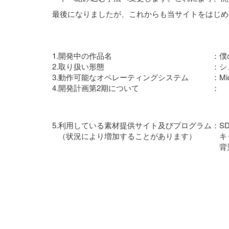
最後になりましたが、これからも当サイトをはじめ
1.
開発中の作品名
：
僕
2.
取り扱い形態
：
シ
3.
動作可能なオペレーティングシステム
：
Mi
4.
開発計画第2期について
：
5.
利用している素材提供サイト及びプログラム
：
S
（状況により増加することがあります）
キ
背