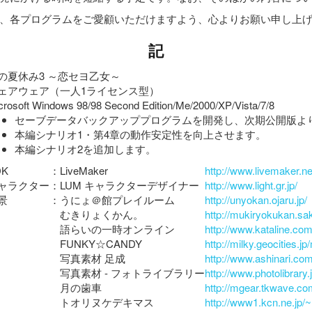
、各プログラムをご愛顧いただけますよう、心よりお願い申し上
記
の夏休み3 ～恋セヨ乙女～
ェアウェア（一人1ライセンス型）
crosoft Windows 98/98 Second Edition/Me/2000/XP/Vista/7/8
セーブデータバックアッププログラムを開発し、次期公開版よ
本編シナリオ1・第4章の動作安定性を向上させます。
本編シナリオ2を追加します。
DK
：
LiveMaker
http://www.livemaker.ne
ャラクター
：
LUM キャラクターデザイナー
http://www.light.gr.jp/
景
：
うにょ＠館プレイルーム
http://unyokan.ojaru.jp/
むきりょくかん。
http://mukiryokukan.sak
語らいの一時オンライン
http://www.kataline.com
FUNKY☆CANDY
http://milky.geocities.
写真素材 足成
http://www.ashinari.com
写真素材 - フォトライブラリー
http://www.photolibrary.j
月の歯車
http://mgear.tkwave.co
トオリヌケデキマス
http://www1.kcn.ne.jp