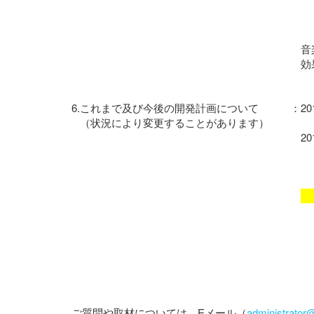
音
効
6.
これまで及び今後の開発計画について
：
20
（状況により変更することがあります）
20
ご質問や取材については、Eメール（
administrato