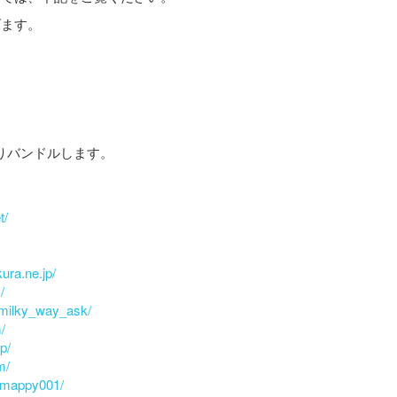
げます。
りバンドルします。
t/
ura.ne.jp/
/
jp/milky_way_ask/
/
p/
m/
/~mappy001/