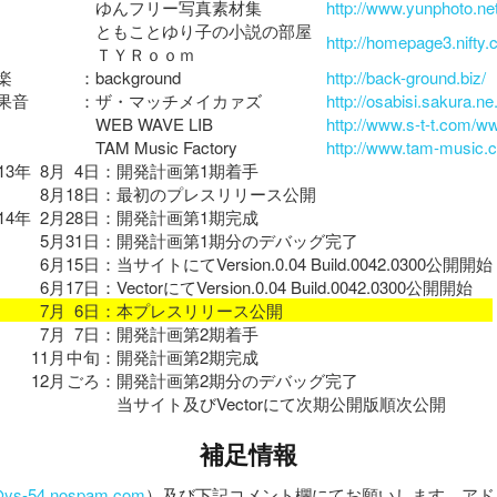
ゆんフリー写真素材集
http://www.yunphoto.net
ともことゆり子の小説の部屋
http://homepage3.nifty.
ＴＹＲｏｏｍ
楽
：
background
http://back-ground.biz/
果音
：
ザ・マッチメイカァズ
http://osabisi.sakura.ne
WEB WAVE LIB
http://www.s-t-t.com/ww
TAM Music Factory
http://www.tam-music.
13年
8月
4日
：
開発計画第1期着手
8月
18日
：
最初のプレスリリース公開
14年
2月
28日
：
開発計画第1期完成
5月
31日
：
開発計画第1期分のデバッグ完了
6月
15日
：
当サイトにてVersion.0.04 Build.0042.0300公開開始
6月
17日
：
VectorにてVersion.0.04 Build.0042.0300公開開始
7月
6日
：
本プレスリリース公開
7月
7日
：
開発計画第2期着手
11月
中旬
：
開発計画第2期完成
12月
ごろ
：
開発計画第2期分のデバッグ完了
当サイト及びVectorにて次期公開版順次公開
補足情報
r@ys-54.nospam.com
）及び下記コメント欄にてお願いします。アドレ