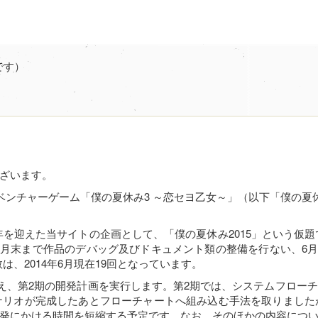
ざいます。
合
ベンチャーゲーム「僕の夏休み3 ～恋セヨ乙女～」（以下「僕の夏
周年を迎えた当サイトの企画として、「僕の夏休み2015」という仮題
、5月末まで作品のデバッグ及びドキュメント類の整備を行ない、6月
数は、2014年6月現在19回となっています。
把握を踏まえ、第2期の開発計画を実行します。第2期では、システムフ
ナリオが完成したあとフローチャートへ組み込む手法を取りました
発にかける時間を短縮する予定です。なお、そのほかの内容につ