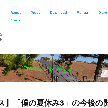
About
Press
Download
Manual
Diary
Contact
を
ト
Press - プレスリリース
ス】「僕の夏休み3」の今後の