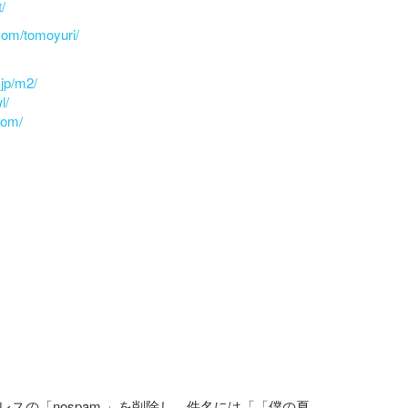
/
com/tomoyuri/
.jp/m2/
l/
com/
スの「nospam.」を削除し、件名には「「僕の夏