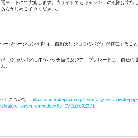
開モードにて実施します。当サイトでもキャッシュの削除は実行しま
、あらかじめご了承ください。
て、『「古いページバージョンを削除」自動実行ジョブのバグ』が存在す
、今回のバグに伴うパッチ当て及びアップグレードは、前述の通りジ
せん。
ッチについて：
http://concrete5-japan.org/news/bug-remove-old-pag
tch?feature=player_embedded&v=9VQZdo0Z3DI