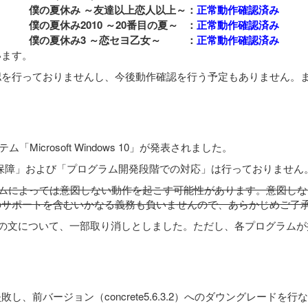
僕の夏休み ～友達以上恋人以上～
：
正常動作確認済み
僕の夏休み2010 ～20番目の夏～
：
正常動作確認済み
僕の夏休み3 ～恋セヨ乙女～
：
正常動作確認済み
います。
認を行っておりませんし、今後動作確認を行う予定もありません。
icrosoft Windows 10」が発表されました。
での「プログラムの動作保障」および「プログラム開発段階での対応」は行ってお
場合、プログラムによっては意図しない動作を起こす可能性があります。
のサポートを含むいかなる義務も負いませんので、あらかじめご了
について、一部取り消しとしました。ただし、各プログラムが抱える問題に
、前バージョン（concrete5.6.3.2）へのダウングレード